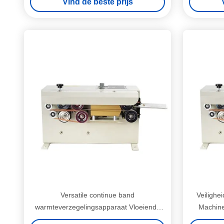
Vind de beste prijs
Versatile continue band
Veilighe
warmteverzegelingsapparaat Vloeiende
Machine
werking met hoge efficiëntie en snelheid