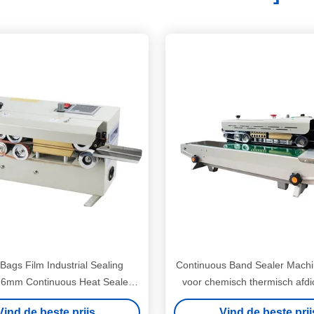
 Bags Film Industrial Sealing
Continuous Band Sealer Mach
 6mm Continuous Heat Sealer
voor chemisch thermisch afdi
Machine
plastic filmzakken
Vind de beste prijs
Vind de beste prij