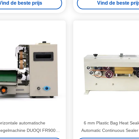
Vind de beste prijs
Vind de beste prij
rizontale automatische
6 mm Plastic Bag Heat Sea
zegelmachine DUOQI FR900
Automatic Continuous Seale
inuous Band Heat Sealer
voor het afdichten