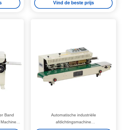
s
Vind de beste prijs
ler Band
Automatische industriële
r Machine
afdichtingsmachine
Vermoeidheidsbestendige continue band