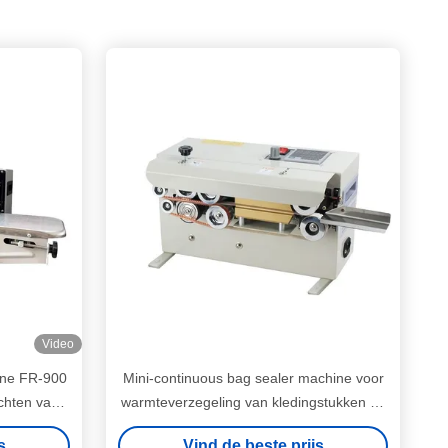
Video
ine FR-900
Mini-continuous bag sealer machine voor
chten van
warmteverzegeling van kledingstukken en
automatische bandverzegeling
s
Vind de beste prijs