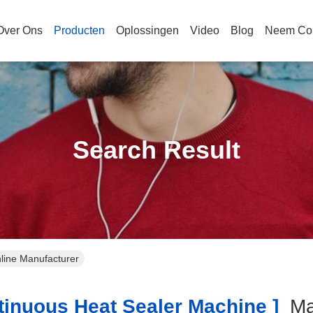
Over Ons
Producten
Oplossingen
Video
Blog
Neem Con
Search Result
line Manufacturer
inuous Heat Sealer Machine ]
Ma