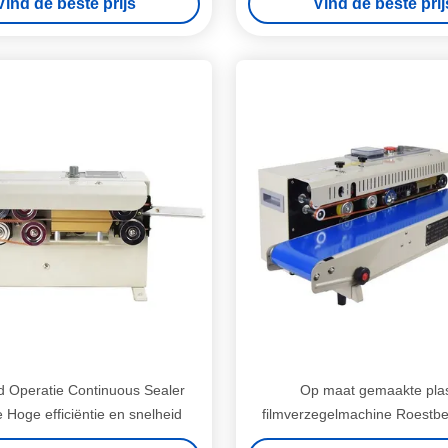
Vind de beste prijs
Vind de beste prij
id Operatie Continuous Sealer
Op maat gemaakte plas
 Hoge efficiëntie en snelheid
filmverzegelmachine Roestb
makkelijk schoonmaakb