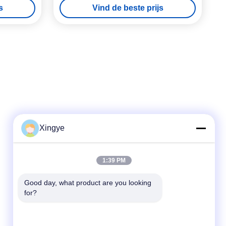
s
Vind de beste prijs
warmteverzegel
Xingye
Snel contact
1:39 PM
Telefoon
Good day, what product are you looking 
for?
86--15157728448
E-mail
xingyesales3@duoqi.com