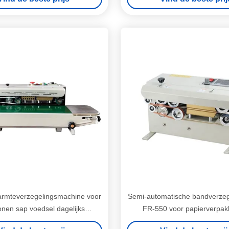
armteverzegelingsmachine voor
Semi-automatische bandverze
bonen sap voedsel dagelijks
FR-550 voor papierverpak
edreven door elektriciteit