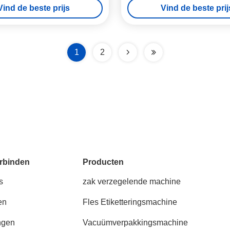
Vind de beste prijs
Vind de beste prij
1
2
rbinden
Producten
s
zak verzegelende machine
en
Fles Etiketteringsmachine
ngen
Vacuümverpakkingsmachine