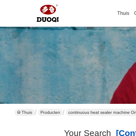
Thuis
Thuis
Producten
continuous heat sealer machine On
Your Search
[cont