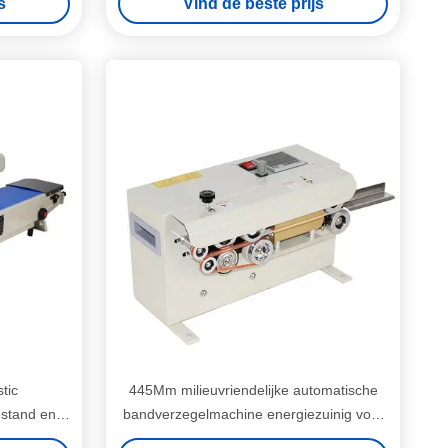
s
Vind de beste prijs
tic
445Mm milieuvriendelijke automatische
estand en
bandverzegelmachine energiezuinig voor
aar
zakken