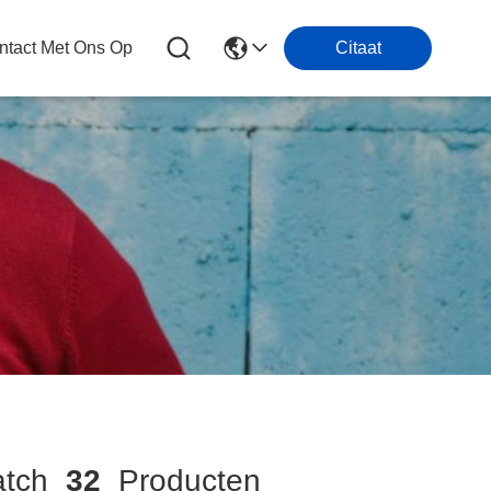
tact Met Ons Op
Citaat
tch
32
Producten