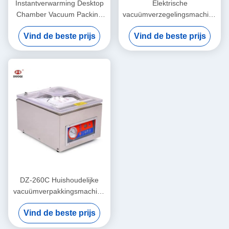
Instantverwarming Desktop
Elektrische
Chamber Vacuum Packing
vacuümverzegelingsmachine
Machine voor goederen
voor huishoudelijke en
Vind de beste prijs
Vind de beste prijs
commerciële verpakkingen
DZ-260C Huishoudelijke
vacuümverpakkingsmachine
voor voedsel en groenten
Vind de beste prijs
260 mm kamergrootte