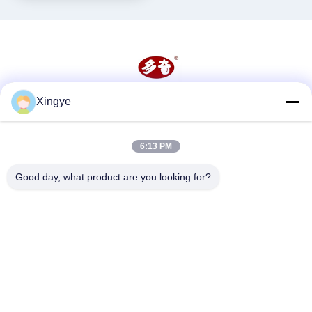
Xingye
Sociale media
6:13 PM
Snel contact
Good day, what product are you looking for?
Telefoon
86--15157728448
E-mail
xingyesales3@duoqi.com
Adres
No. 3, Lvliu Road, Zone voor Economische Ontwikkeling,