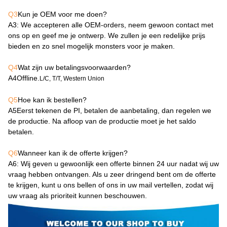
Q3
Kun je OEM voor me doen?
A3
: We accepteren alle OEM-orders, neem gewoon contact met
ons op en geef me je ontwerp. We zullen je een redelijke prijs
bieden en zo snel mogelijk monsters voor je maken.
Q4
Wat zijn uw betalingsvoorwaarden?
A4
Offline.
L/C, T/T, Western Union
Q5
Hoe kan ik bestellen?
A5
Eerst tekenen de PI, betalen de aanbetaling, dan regelen we
de productie. Na afloop van de productie moet je het saldo
betalen.
Q6
Wanneer kan ik de offerte krijgen?
A6
: Wij geven u gewoonlijk een offerte binnen 24 uur nadat wij uw
vraag hebben ontvangen. Als u zeer dringend bent om de offerte
te krijgen, kunt u ons bellen of ons in uw mail vertellen, zodat wij
uw vraag als prioriteit kunnen beschouwen.