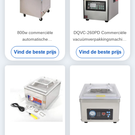
800w commerciële
DQVC-260PD Commerciële
automatische
vacuümverpakkingsmachine
vacuümverpakkingsmachine
voor drank
Vind de beste prijs
Vind de beste prijs
voor brood en vlees DUOQI