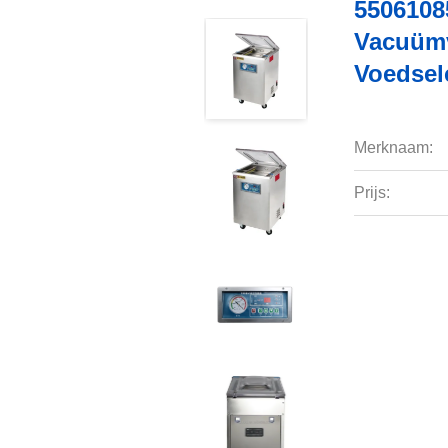
550610
Vacuümv
Voedsel
Merknaam:
Prijs: