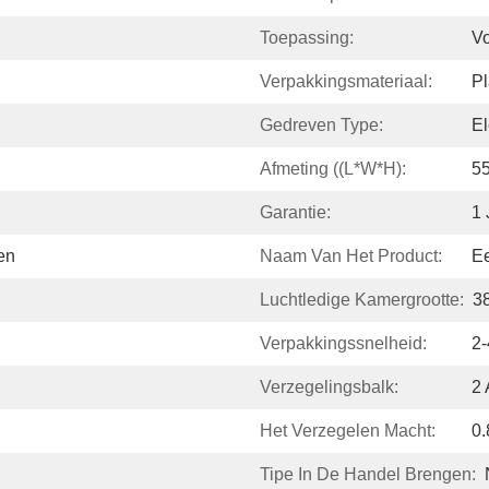
Toepassing:
V
Verpakkingsmateriaal:
Pl
Gedreven Type:
El
Afmeting ((L*W*H):
5
Garantie:
1 
en
Naam Van Het Product:
E
Luchtledige Kamergrootte:
3
Verpakkingssnelheid:
2-
Verzegelingsbalk:
2 
Het Verzegelen Macht:
0
Tipe In De Handel Brengen: