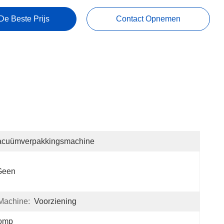
De Beste Prijs
Contact Opnemen
acuümverpakkingsmachine
Geen
Machine:
Voorziening
omp