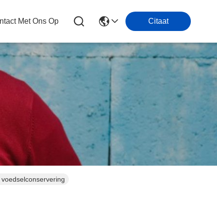
tact Met Ons Op
Citaat
voedselconservering