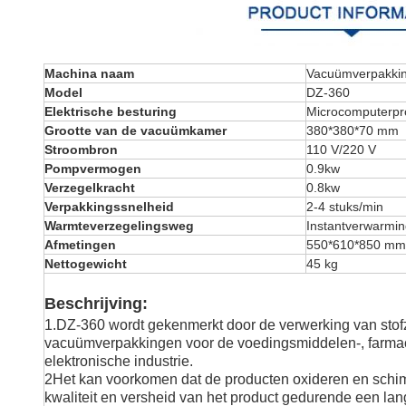
Machina naam
Vacuümverpakki
Model
DZ-360
Elektrische besturing
Microcomputerp
Grootte van de vacuümkamer
380*380*70 mm
Stroombron
110 V/220 V
Pompvermogen
0.9kw
Verzegelkracht
0.8kw
Verpakkingssnelheid
2-4 stuks/min
Warmteverzegelingsweg
Instantverwarmi
Afmetingen
550*610*850 mm
Nettogewicht
45 kg
Beschrijving:
1.DZ-360 wordt gekenmerkt door de verwerking van stofzu
vacuümverpakkingen voor de voedingsmiddelen-, farmac
elektronische industrie.
2Het kan voorkomen dat de producten oxideren en schim
kwaliteit en versheid van het product gedurende een la