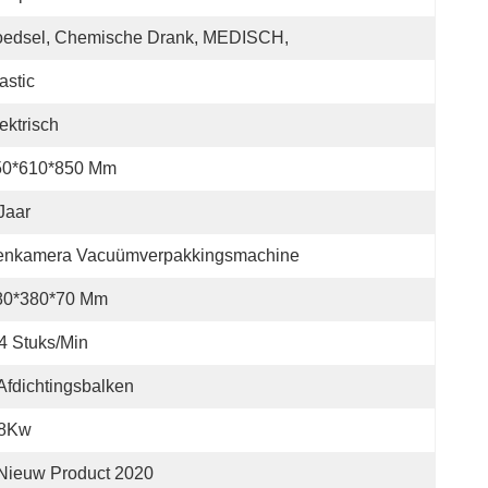
oedsel, Chemische Drank, MEDISCH,
astic
ektrisch
50*610*850 Mm
Jaar
enkamera Vacuümverpakkingsmachine
80*380*70 Mm
4 Stuks/min
Afdichtingsbalken
.8Kw
Nieuw Product 2020