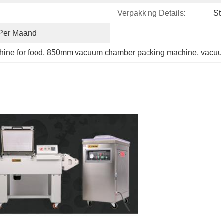
Verpakking Details:
St
Per Maand
ine for food
, 
850mm vacuum chamber packing machine
, 
vacuu