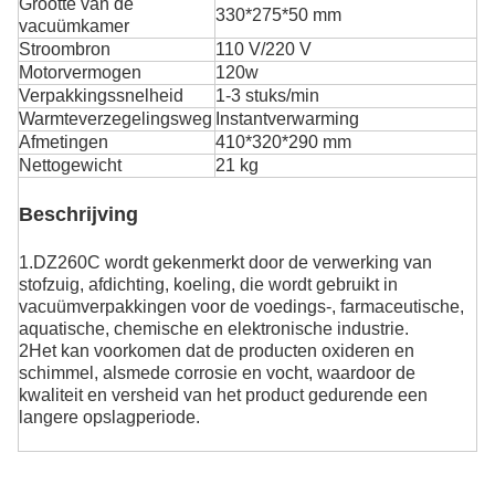
Grootte van de
330*275*50 mm
vacuümkamer
Stroombron
110 V/220 V
Motorvermogen
120w
Verpakkingssnelheid
1-3 stuks/min
Warmteverzegelingsweg
Instantverwarming
Afmetingen
410*320*290 mm
Nettogewicht
21 kg
Beschrijving
1.DZ260C wordt gekenmerkt door de verwerking van
stofzuig, afdichting, koeling, die wordt gebruikt in
vacuümverpakkingen voor de voedings-, farmaceutische,
aquatische, chemische en elektronische industrie.
2Het kan voorkomen dat de producten oxideren en
schimmel, alsmede corrosie en vocht, waardoor de
kwaliteit en versheid van het product gedurende een
langere opslagperiode.