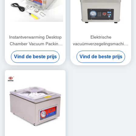
Instantverwarming Desktop
Elektrische
Chamber Vacuum Packing
vacuümverzegelingsmachine
Machine voor goederen
voor huishoudelijke en
Vind de beste prijs
Vind de beste prijs
commerciële verpakkingen