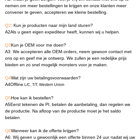
nemen.om meer bestellingen te krijgen en onze klanten meer
convener te geven, accepteren we kleine bestelling.
Q2
: Kun je producten naar mijn land sturen?
A2
Als u geen eigen expediteur heeft, kunnen wij u helpen.
Q3
Kun je OEM voor me doen?
A3
: We accepteren alle OEM-orders, neem gewoon contact met
ons op en geef me je ontwerp. We zullen je een redelijke prijs
bieden en zo snel mogelijk monsters voor je maken.
Q4
Wat zijn uw betalingsvoorwaarden?
A4
Offline.
L/C, T/T, Western Union
Q5
Hoe kan ik bestellen?
A5
Eerst tekenen de PI, betalen de aanbetaling, dan regelen we
de productie. Na afloop van de productie moet je het saldo
betalen.
Q6
Wanneer kan ik de offerte krijgen?
A6
: Wij geven u gewoonlijk een offerte binnen 24 uur nadat wij uw