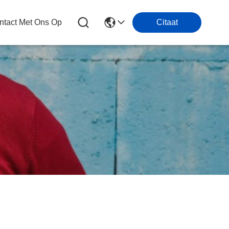
tact Met Ons Op
Citaat