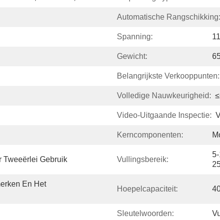
Automatische Rangschikking
Spanning:
11
Gewicht:
6
Belangrijkste Verkooppunten:
Volledige Nauwkeurigheid:
Video-Uitgaande Inspectie:
V
Kerncomponenten:
Mo
5-
 Tweeërlei Gebruik
Vullingsbereik:
25
erken En Het 
Hoepelcapaciteit:
40
Sleutelwoorden:
Vu