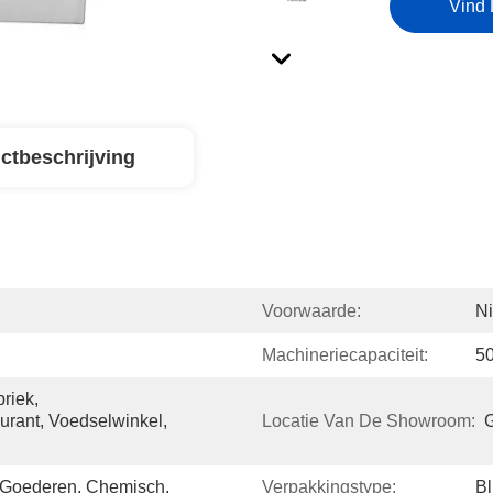
Vind 
ctbeschrijving
Voorwaarde:
N
Machineriecapaciteit:
5
iek, 
rant, Voedselwinkel, 
Locatie Van De Showroom:
 Goederen, Chemisch,
Verpakkingstype:
Bl