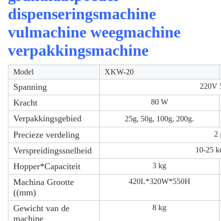
dispenseringsmachine
vulmachine weegmachine
verpakkingsmachine
Model
XKW-20
Spanning
220V
Kracht
80 W
Verpakkingsgebied
25g, 50g, 100g, 200g.
Precieze verdeling
2 
Verspreidingssnelheid
10-25 k
Hopper*Capaciteit
3 kg
Machina Grootte
420L*320W*550H
((mm)
Gewicht van de
8 kg
machine