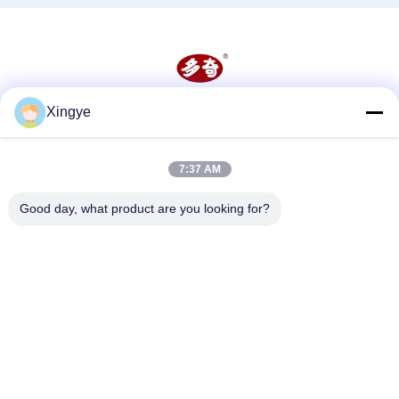
Xingye
Sociale media
7:37 AM
Snel contact
Good day, what product are you looking for?
Telefoon
86--15157728448
E-mail
xingyesales3@duoqi.com
Adres
No. 3, Lvliu Road, Zone voor Economische Ontwikkeling,
Wenzhou, Zhejiang, China