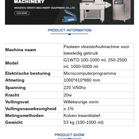
Paste
en vloeistofvulmachine voor
Machina naam
tweeledig gebruik
G1WTD 100-1000 ml, 250-2500
Model
ml, 1000-5000 ml.
Elektrische besturing
Microcomputerprogramma
Afmeting
1000*410*880 mm
Spanning
220 V
/50hz
Kracht
20w
Vullingsvat
Willekeurige vorm
Vullingsnauwkeurigheid
≤ 1%
Metingsmethoden
Kolven kwantitatief
Gewicht
53 kg (100-1000 ml)