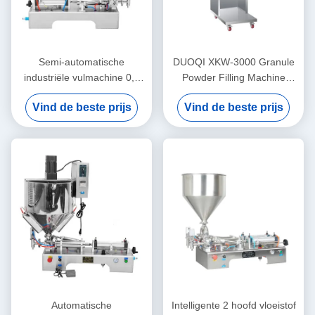
Semi-automatische
DUOQI XKW-3000 Granule
industriële vulmachine 0,4
Powder Filling Machine
Mpa Lipstick Verwarming
Automatic Voor Koffiebonen
Vind de beste prijs
Vind de beste prijs
Roeren Vulmachine
Automatische
Intelligente 2 hoofd vloeistof