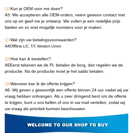
Q3
Kun je OEM voor me doen?
A3
: We accepteren alle OEM-orders, neem gewoon contact met
ons op en geef me je ontwerp. We zullen je een redelijke prijs
bieden en zo snel mogelijk monsters voor je maken.
Q4
Wat zijn uw betalingsvoorwaarden?
A4
Offline.
L/C, T/T, Western Union
Q5
Hoe kan ik bestellen?
A5
Eerst tekenen we de PI, betalen de borg, dan regelen we de
productie. Na de productie moet je het saldo betalen.
Q6
Wanneer kan ik de offerte krijgen?
A6
: Wij geven u gewoonlijk een offerte binnen 24 uur nadat wij uw
vraag hebben ontvangen. Als u zeer dringend bent om de offerte
te krijgen, kunt u ons bellen of ons in uw mail vertellen, zodat wij
uw vraag als prioriteit kunnen beschouwen.