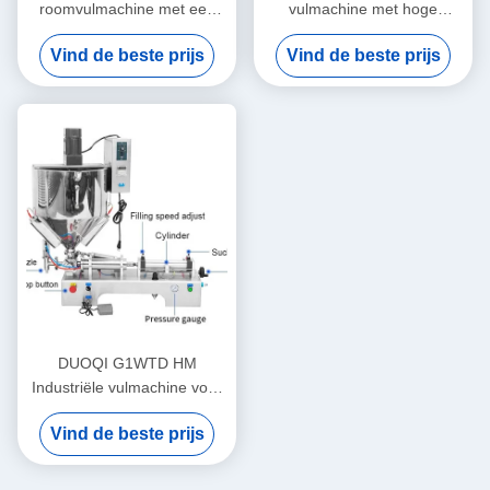
roomvulmachine met een
vulmachine met hoge
hoog rendement Stabiel
precisie voor honing en sap
Vind de beste prijs
Vind de beste prijs
functioneren Roestvrij
DUOQI G1WTD HM
Industriële vulmachine voor
dikke pasta met
Vind de beste prijs
verwarmingshopper