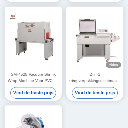
Video
SM-4525 Vacuum Shrink
2-in-1
Wrap Machine Voor PVC PP
krimpverpakkingsdichtmachine
POF Verpakkingsmateriaal
voor kofferverpakkingen
Vind de beste prijs
Vind de beste prijs
met vergrendeling op
1400 mm FM-5540
warmte-krimpfilm