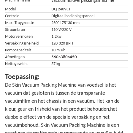
Machina naam
vacuümhuidverpakkingsmachine
Model
DQ-240VCT
Controle
Digitaal bedieningspaneel
Max. Traygrootte
260*175*30 mm
Stroombron
110 V/220 V
Motorvermogen
1.2kw
Verpakkingssnelheid
120-320 BPH
Pompcapaciteit
10 m3/h
Afmetingen
560×380×450
Nettogewicht
37 kg
Toepassing:
De Skin Vacuum Packing Machine van voedsel is het
vacuüm dat gesloten is tussen de transparante
vacuümfilm en het chassis in een vacuüm. Het kan de
kleur, geur en frisheid van het product behouden,het
dubbele effect van de speciale verpakking en het
vacuümbehoud. Skin Vacuum Packing Machine is een