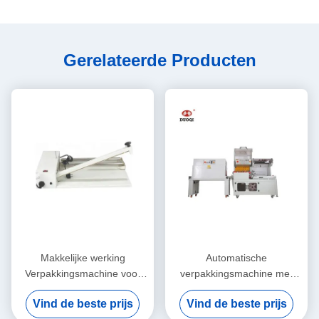
Gerelateerde Producten
Makkelijke werking
Automatische
Verpakkingsmachine voor
verpakkingsmachine met
krimpmachines met
hoge precisie
Vind de beste prijs
Vind de beste prijs
krimppistool 220 V/Hz