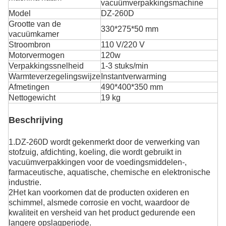
vacuümverpakkingsmachine
Model
DZ-260D
Grootte van de
330*275*50 mm
vacuümkamer
Stroombron
110 V/220 V
Motorvermogen
120w
Verpakkingssnelheid
1-3 stuks/min
Warmteverzegelingswijze
Instantverwarming
Afmetingen
490*400*350 mm
Nettogewicht
19 kg
Beschrijving
1.DZ-260D wordt gekenmerkt door de verwerking van
stofzuig, afdichting, koeling, die wordt gebruikt in
vacuümverpakkingen voor de voedingsmiddelen-,
farmaceutische, aquatische, chemische en elektronische
industrie.
2Het kan voorkomen dat de producten oxideren en
schimmel, alsmede corrosie en vocht, waardoor de
kwaliteit en versheid van het product gedurende een
langere opslagperiode.