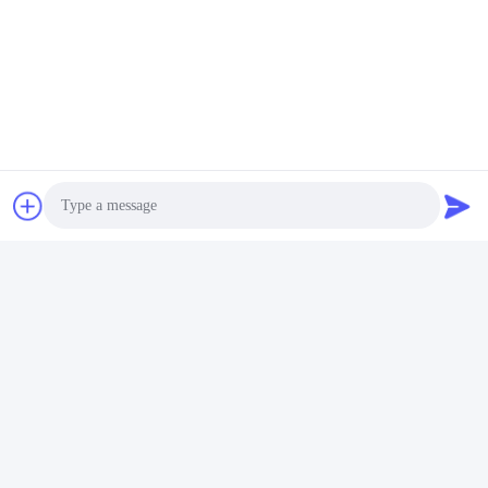
Photo
Video Call
Audio Call