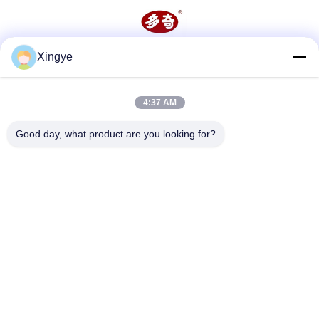
Xingye
Sociale media
4:37 AM
Snel contact
Good day, what product are you looking for?
Telefoon
86--15157728448
E-mail
xingyesales3@duoqi.com
Adres
No. 3, Lvliu Road, Zone voor Economische Ontwikkeling,
Wenzhou, Zhejiang, China