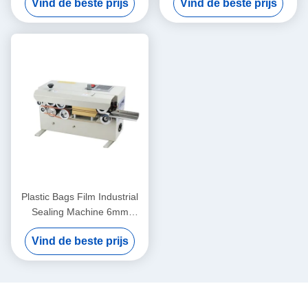
Vind de beste prijs
Vind de beste prijs
Flexibel en eenvoudig
onderhoud
Plastic Bags Film Industrial
Sealing Machine 6mm
Continuous Heat Sealer
Vind de beste prijs
Machine