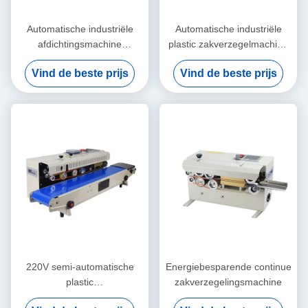
Automatische industriële
Automatische industriële
afdichtingsmachine
plastic zakverzegelmachine
Vermoeidheidsbestendige
Elektrisch aangedreven type
Vind de beste prijs
Vind de beste prijs
continue band
milieuvriendelijk
warmteverzegel
220V semi-automatische
Energiebesparende continue
plastic
zakverzegelingsmachine
zakverpakkingsmachine