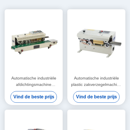
Automatische industriële
Automatische industriële
afdichtingsmachine
plastic zakverzegelmachine
Vermoeidheidsbestendige
Elektrisch aangedreven type
Vind de beste prijs
Vind de beste prijs
continue band
milieuvriendelijk
warmteverzegel