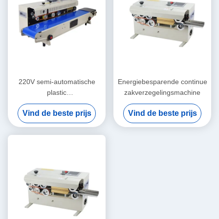
220V semi-automatische
Energiebesparende continue
plastic
zakverzegelingsmachine
zakverpakkingsmachine
Vind de beste prijs
Vind de beste prijs
Flexibel en eenvoudig
onderhoud