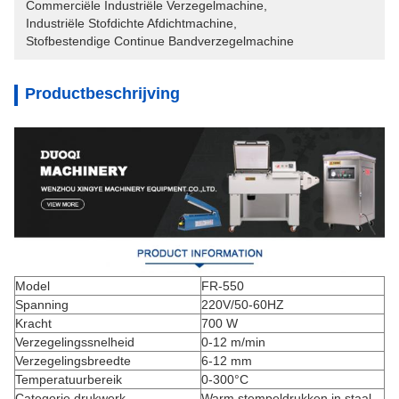
Commerciële Industriële Verzegelmachine
, 
Industriële Stofdichte Afdichtmachine
, 
Stofbestendige Continue Bandverzegelmachine
Productbeschrijving
Model
FR-550
Spanning
220V/50-60HZ
Kracht
700 W
Verzegelingssnelheid
0-12 m/min
Verzegelingsbreedte
6-12 mm
Temperatuurbereik
0-300°C
Categorie drukwerk
Warm stempeldrukken in staal