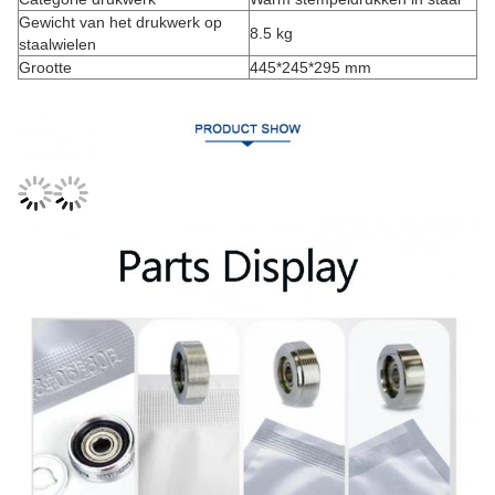
Gewicht van het drukwerk op
8.5 kg
staalwielen
Grootte
445*245*295 mm